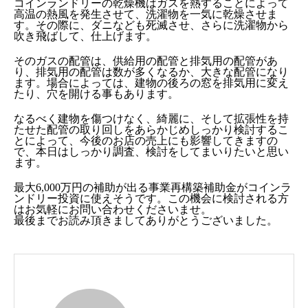
コインランドリーの乾燥機はガスを熱することによって
高温の熱風を発生させて、洗濯物を一気に乾燥させま
す。その際に、ダニなども死滅させ、さらに洗濯物から
吹き飛ばして、仕上げます。
そのガスの配管は、供給用の配管と排気用の配管があ
り、排気用の配管は数が多くなるか、大きな配管になり
ます。場合によっては、建物の後ろの窓を排気用に変え
たり、穴を開ける事もあります。
なるべく建物を傷つけなく、綺麗に、そして拡張性を持
たせた配管の取り回しをあらかじめしっかり検討するこ
とによって、今後のお店の売上にも影響してきますの
で、本日はしっかり調査、検討をしてまいりたいと思い
ます。
最大6,000万円の補助が出る事業再構築補助金がコインラ
ンドリー投資に使えそうです。この機会に検討される方
はお気軽にお問い合わせくださいませ。
最後までお読み頂きましてありがとうございました。