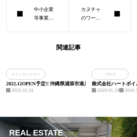
中小企業
カヌチャ
等事業再
のワーケ
構築促進
ーション
事業の600
施設にて
0万円補助
丸一日会
関連記事
でコイン
議
ランドリ
ー投資
コインランドリー
ブログ
2022.12OPEN予定!! 沖縄県浦添市港川「HOTEL Ala C
株式会社ハートボイ
2022.01.31
2020.01.19
2020.
REAL ESTATE