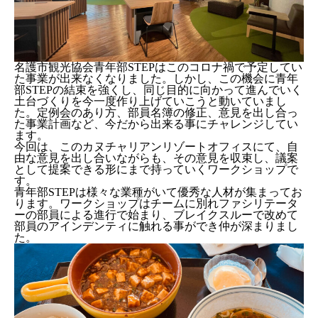
名護市観光協会青年部STEPはこのコロナ禍で予定してい
た事業が出来なくなりました。しかし、この機会に青年
部STEPの結束を強くし、同じ目的に向かって進んでいく
土台づくりを今一度作り上げていこうと動いていまし
た。定例会のあり方、部員名簿の修正、意見を出し合っ
た事業計画など、今だから出来る事にチャレンジしてい
ます。
今回は、このカヌチャリアンリゾートオフィスにて、自
由な意見を出し合いながらも、その意見を収束し、議案
として提案できる形にまで持っていくワークショップで
す。
青年部STEPは様々な業種がいて優秀な人材が集まってお
ります。ワークショップはチームに別れファシリテータ
ーの部員による進行で始まり、ブレイクスルーで改めて
部員のアインデンティに触れる事ができ仲が深まりまし
た。