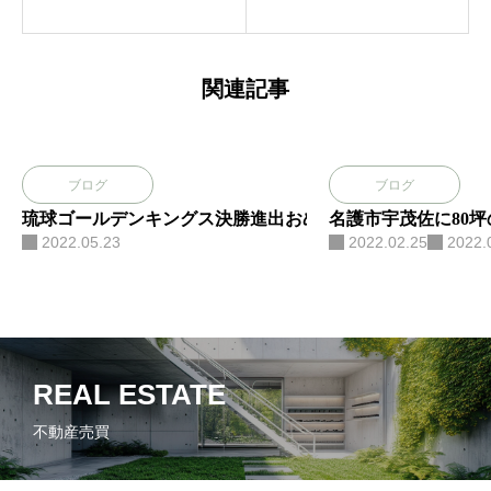
新規出店
助金を活
のガス配
用してコ
管の現地
インラン
関連記事
調査
ドリー投
資を始め
てみませ
ブログ
ブログ
んか？
琉球ゴールデンキングス決勝進出おめでとう!!
名護市宇茂佐に80
2022.05.23
2022.02.25
2022.
REAL ESTATE
不動産売買