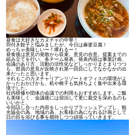
昼食は大好きなカヌチャの中華！
羽付き餃子と悩みましたが、今日は麻婆豆腐！
めっちゃ美味しいー！痺れるー！
昼食後は意見の発散から収束。意見の合意。提案までの
組み立てを行い、各チーム発表。発表内容は事業計画、
会議のあり方、活動の活性化などしっかりまとまりつつ
も、部員の意見が反映され第一回目にしてなかなかの出
来だったと思います。
それもこのカヌチャリアンリゾートオフィスの環境がよ
かったおかげかも。机や椅子も気持ちよく集中出来る環
境でした。
社内研修や団体の会議での利用もおすすめします。ご飯
も美味しく、会議後には宿泊して更に親交を深めるのも
いいかと。
今回話し合った内容をしっかりブラッシュアップし、観
光協会の為、地域の為、お客様の為になれる計画として
日の目を浴びる事を期待しつつ頑張っていきます。