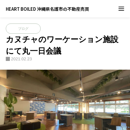
ブログ
ブログ
,
地域活動
カヌチャのワーケーション施設にて丸一日会議
HEART BOILED 沖縄県名護市の不動産売買
ブログ
カヌチャのワーケーション施設
にて丸一日会議
2021.02.23