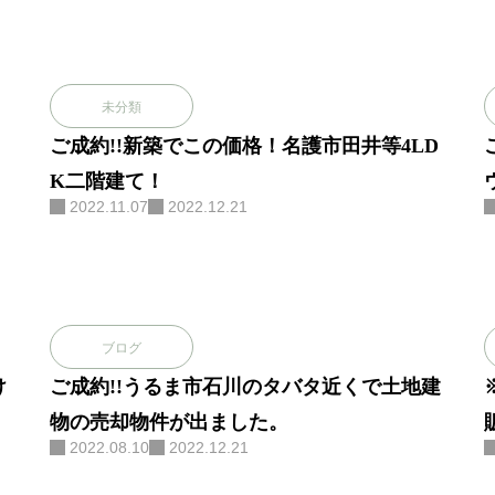
未分類
ご成約!!新築でこの価格！名護市田井等4LD
K二階建て！
2022.11.07
2022.12.21
ブログ
け
ご成約!!うるま市石川のタバタ近くで土地建
物の売却物件が出ました。
2022.08.10
2022.12.21