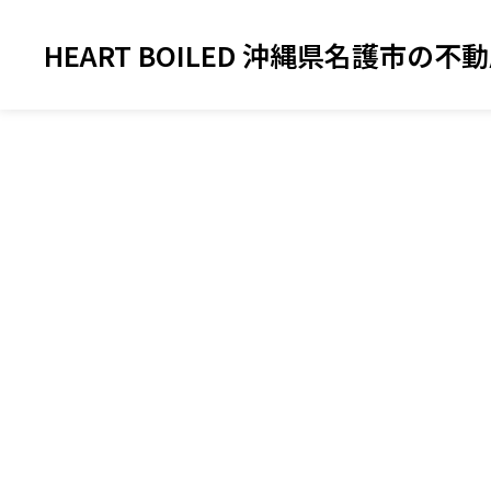
スタッフ
yabuの記事一覧
HEART BOILED 沖縄県名護市の不