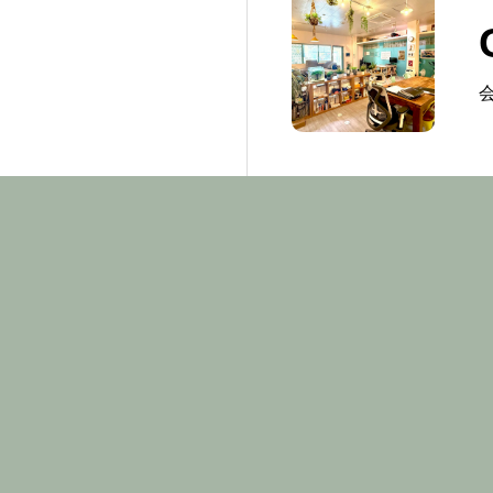
ホーム
ABOUT
REAL ESTATE
HEART BOILED 沖縄県名護市の不動産売
HOTEL SALE
〒905-0013 沖縄県名護市城一丁目7番6号
0980-43-9570
AKIYA RENOV
COIN LAUNDR