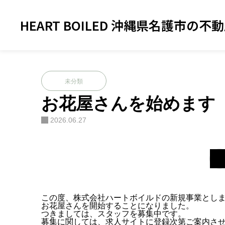
ブログ
未分類
お花屋さんを始めます
HEART BOILED 沖縄県名護市の不
未分類
お花屋さんを始めます
2026.06.27
この度、株式会社ハートボイルドの新規事業とし
お花屋さんを開始することになりました。
つきましては、スタッフを募集中です。
募集に関しては、求人サイトに登録次第ご案内さ