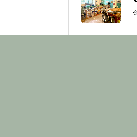
ホーム
ABOUT
REAL ESTATE
HEART BOILED 沖縄県名護市の不動産売
HOTEL SALE
〒905-0013 沖縄県名護市城一丁目7番6号
0980-43-9570
AKIYA RENOV
COIN LAUNDR
ブログ