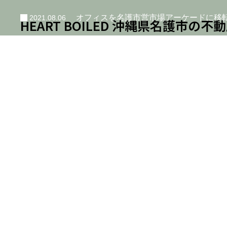
オフィスを名護市営市場アーケードに移
2021.08.06
HEART BOILED 沖縄県名護市の不