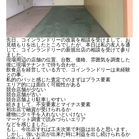
先日、コインランドリーの改装を相談を受けまして、お
見積もりを出したところでしたが、本日は私の友人を通
じて、コインランドリーの新規出店の相談を受けて参り
ました。
現場周辺の店舗の位置、台数、価格、雰囲気を調査した
後に現場テナントで待ち合わせ。
飲食店を経営している方で、コインランドリーは未経験
との事。
私的のパッと感じた査定でのまずはプラス要素
エリア的には面白く可能性がある
競合店舗が少ない
競合店舗が古い
競合店舗より駐車しやすい
続きまして、不安要素とマイナス要素
初出店で融資が受けられるか
建物に少々手を入れないといけない
マーケット調査で読みづらいエリア
などを感じました。
もし、今出店すれば工夫次第で利益は出ると思います。
しかし、強いお店が出来た時に利益を出し続けられるか