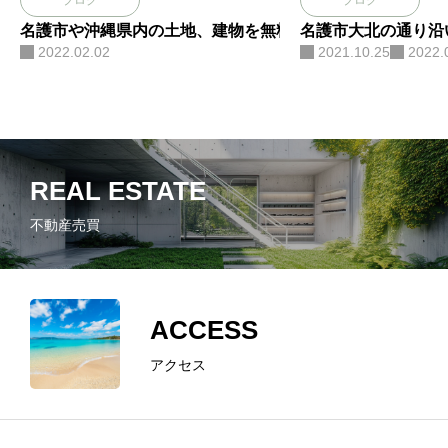
ブログ
ブログ
名護市や沖縄県内の土地、建物を無料査定行います♪
名護市大北の通り沿
2022.02.02
2021.10.25
2022.
REAL ESTATE
不動産売買
ACCESS
アクセス